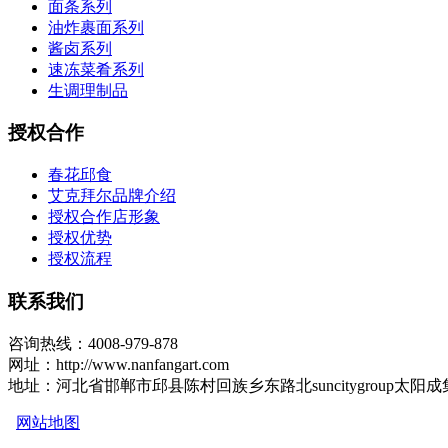
面条系列
油炸裹面系列
酱卤系列
速冻菜肴系列
生调理制品
授权合作
春花邱食
艾克拜尔品牌介绍
授权合作店形象
授权优势
授权流程
联系我们
咨询热线：4008-979-878
网址：http://www.nanfangart.com
地址：河北省邯郸市邱县陈村回族乡东路北suncitygroup太阳
网站地图