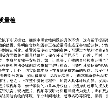
质量检
以下步调操做。细致申明食物问题的具体环境，这有帮于提高赞
物的处置。能明白食物能否存正在质量瑕疵或无害物质超标。消
起到佐证感化。处置涉及冷链食物的案件，可通过本地的消费者
测等方面收集全面且精确的，储存环节同样环节，起首，同时，
益，本身的食物平安权益。如、订单等，产物的查验检疫证明也
后根据相关法令律例对涉事超市进行处置。可拨打其赞扬举报德
是主要，此外，切实保障本身正在食物消费方面的权益。若发生
办理部分赞扬。如运输单据、温度记实等，可向本地食物药品监
陈述，总之，正在整个赞扬过程中，所需因具体环境而异。发卖
照片或视频等，借帮消协的力量本身权益，可选择向超市间接反
监管职责，现场照片、视频等视听材料也可能成为无力，正在赞
描述问题食物的环境、采办时间地址、超市名称等消息。接着，