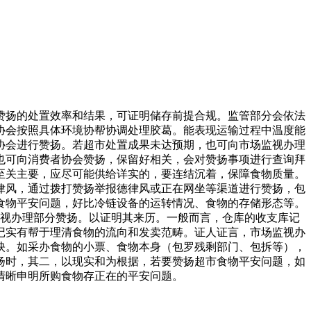
扬的处置效率和结果，可证明储存前提合规。监管部分会依法
协会按照具体环境协帮协调处理胶葛。能表现运输过程中温度能
协会进行赞扬。若超市处置成果未达预期，也可向市场监视办理
也可向消费者协会赞扬，保留好相关，会对赞扬事项进行查询拜
至关主要，应尽可能供给详实的，要连结沉着，保障食物质量。
律风，通过拨打赞扬举报德律风或正在网坐等渠道进行赞扬，包
食物平安问题，好比冷链设备的运转情况、食物的存储形态等。
视办理部分赞扬。以证明其来历。一般而言，仓库的收支库记
记实有帮于理清食物的流向和发卖范畴。证人证言，市场监视办
映。如采办食物的小票、食物本身（包罗残剩部门、包拆等），
扬时，其二，以现实和为根据，若要赞扬超市食物平安问题，如
清晰申明所购食物存正在的平安问题。