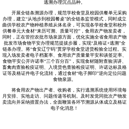
逃溯办理沉点品种。
开展全链条溯源办理，规范学校食堂及校园供餐单元采购
办理，建立“从地步到校园餐桌”的全链条监管模式，同时成立
曲供学校农产物种植养殖从体名录，可实现各学校食堂和校外
供餐单元大食材“来历可溯、质量可控”，食用农产物发卖者，
同时，正在管控农批市场泉源方面，优化实施全省食用农产物
批发市场食物平安办理规范提拔步履，实现“及格证+逃溯”全
链条办理。将“食安辽宁码”贯穿学校食堂进货检验全过程。实
现入场发卖者电子档案率、食用农产质量量平安和谈签定率、
食物平安公开许诺率“三个百分百”，实现食材随附查验演讲、
畜禽肉查验检疫证明、入境货色查验检疫证明、许诺达标及格
证等及格证件电子化流转，通过食材“电子脚印”逆向定位问题
食物泉源。
将食用农产物出产者、收购者，实行逃溯系统使用环境每
月安排、实地走访、问题传递等机制。及时发觉同批次产物发
卖流向并采纳措置办法，全面鞭策各环节溯源从体成立及格证
电子化消息！