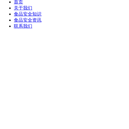
首页
关于我们
食品安全知识
食品安全资讯
联系我们