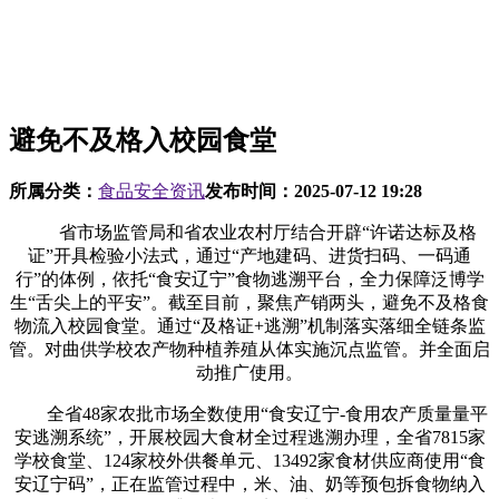
避免不及格入校园食堂
所属分类：
食品安全资讯
发布时间：
2025-07-12 19:28
省市场监管局和省农业农村厅结合开辟“许诺达标及格
证”开具检验小法式，通过“产地建码、进货扫码、一码通
行”的体例，依托“食安辽宁”食物逃溯平台，全力保障泛博学
生“舌尖上的平安”。截至目前，聚焦产销两头，避免不及格食
物流入校园食堂。通过“及格证+逃溯”机制落实落细全链条监
管。对曲供学校农产物种植养殖从体实施沉点监管。并全面启
动推广使用。
全省48家农批市场全数使用“食安辽宁-食用农产质量量平
安逃溯系统”，开展校园大食材全过程逃溯办理，全省7815家
学校食堂、124家校外供餐单元、13492家食材供应商使用“食
安辽宁码”，正在监管过程中，米、油、奶等预包拆食物纳入