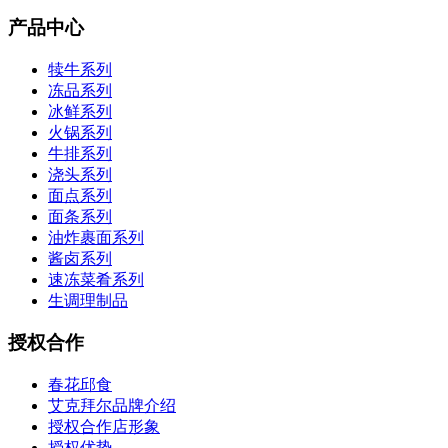
产品中心
犊牛系列
冻品系列
冰鲜系列
火锅系列
牛排系列
浇头系列
面点系列
面条系列
油炸裹面系列
酱卤系列
速冻菜肴系列
生调理制品
授权合作
春花邱食
艾克拜尔品牌介绍
授权合作店形象
授权优势