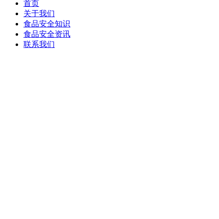
首页
关于我们
食品安全知识
食品安全资讯
联系我们