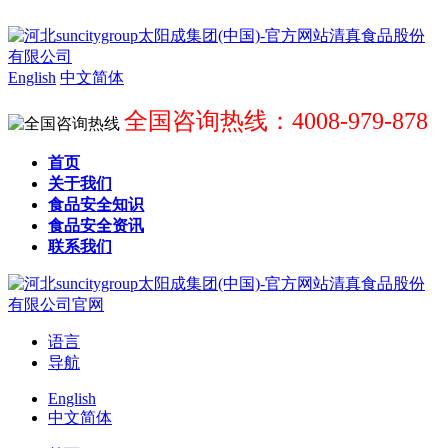
English
中文简体
全国咨询热线：4008-979-878
首页
关于我们
食品安全知识
食品安全资讯
联系我们
语言
导航
English
中文简体