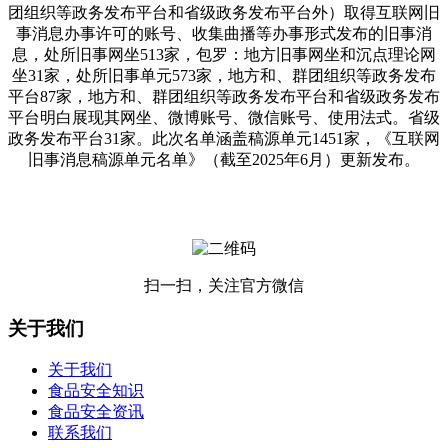
团组织等政务发布平台和省级政务发布平台外）取得互联网旧
事消息办事许可的账号、收集曲播等办事形式发布的旧事消
息，处所旧事网坐513家，包罗：地方旧事网坐和沉点理论网
坐31家，处所旧事单元573家，地方和、群团组织等政务发布
平台87家，地方和、群团组织等政务发布平台和省级政务发布
平台明白展现其网坐、微博账号、微信账号、使用法式。省级
政务发布平台31家。此次名单涵盖稿源单元1451家，《互联网
旧事消息稿源单元名单》（截至2025年6月）更新发布。
扫一扫，关注官方微信
关于我们
关于我们
食品安全知识
食品安全资讯
联系我们